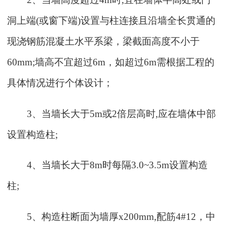
洞上端
(
或窗下端
)
设置与柱连接且沿墙全长贯通的
现浇钢筋混凝土水平系梁，梁截面高度不小于
60mm;
墙高不宜超过
6m
，如超过
6m
需根据工程的
具体情况进行个体设计；
3
、当墙长大于
5m
或
2
倍层高时
,
应在墙体中部
设置构造柱
;
4
、当墙长大于
8m
时每隔
3.0~3.5m
设置构造
柱
;
5
、构造柱断面为墙厚
x200mm,
配筋
4#12
，中