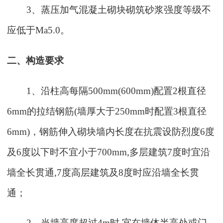
3
、蒸压加气混凝土砌块砌筑砂浆强度等级不
应低于
Ma5.0
。
二、构造要求
1
、沿柱高每隔
500mm(600mm)
配置
2
根直径
6mm
的拉结钢筋
(
墙厚大于
250mm
时配置
3
根直径
6mm)
，钢筋伸入砌块墙内长度在抗震设防烈度
6
度
及
6
度以下时不宜小于
700mm,
多层建筑
7
度时宜沿
墙全长贯通
,7
度高层建筑及
8
度时应沿墙全长贯
通；
2
、当墙高度超过
4m
时
,
宜在墙体半高处或门